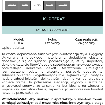
XS 34
S 36
M 38
L 40
XL 42
KUP TERAZ
PYTANIE O PRODUKT
Model:
Kolor:
Czas realizacji:
POLA
Czerwony
24 godziny
Opis produktu:
Ta krótka, dopasowana sukienka jest kwintesencją szyku i wygody.
Wykonana z gładkiego materiału z dodatkiem elastanu,
dopasowuje się do sylwetki, podkreślając jej atuty. Kopertowy
dekolt w kształcie litery V dodaje subtelnego zmysłowego wyrazu,
podkreślając delikatnie dekolt. Marszczenia, umiejętnie
rozmieszczone, subtelnie akcentują pośladki, dodając tej
sukience pikanterii i wyjątkowego uroku. Rękawek typu motylek
nadaje całości lekkości i delikatności, idealnie komponując się z
kobiecą formą. To połączenie elegancji, wygody i subtelnej
zmysłowości sprawia, że ta sukienka jest idealna na wieczorne
wyjścia czy specjalne okazje, zapewniając jednocześnie komfort
noszenia przez całą noc.
ROZMIARÓWKA: Aby uniknąć niepotrzebnych zwrotów towaru
pamiętaj, że każdy model może mieć nieco inne wymiary, dlatego