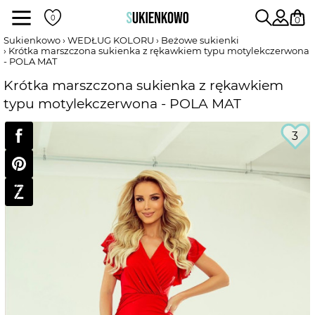
Sukienki
0
Sukienkowo
WEDŁUG KOLORU
Beżowe sukienki
Krótka marszczona sukienka z rękawkiem typu motylekczerwona
- POLA MAT
POKAŻ WSZYSTKIE SUKIENKI
Krótka marszczona sukienka z rękawkiem
typu motylekczerwona - POLA MAT
DŁUGOŚĆ
3
RODZAJ
DEKOLT
WEDŁUG KOLORU