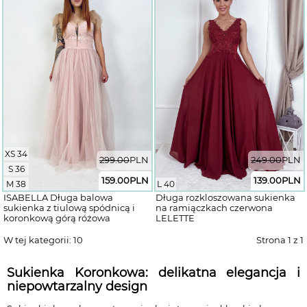
XS 34
299.00
PLN
249.00
PLN
S 36
159.00
PLN
139.00
PLN
M 38
L 40
ISABELLA Długa balowa
Długa rozkloszowana sukienka
sukienka z tiulową spódnicą i
na ramiączkach czerwona
koronkową górą różowa
LELETTE
W tej kategorii: 10
Strona
1
z 1
Sukienka Koronkowa: delikatna elegancja i
niepowtarzalny design