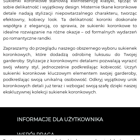
Sukienki koronkowe stanowią kwintesencję klasyki, łącząc w
sobie delikatność i wyjątkowy design. Misternie tkane koronkowe
detale nadają stylizacji niepowtarzalnego charakteru, tworząc
efektowny, kobiecy look. Ta delikatność koronki doskonale
współgra z elegancją, co sprawia, że sukienki koronkowe to
idealne rozwiązanie na różne okazje – od formalnych wydarzeń
po romantyczne randki.
Zapraszamy do przeglądu naszego obszernego wyboru sukienek
koronkowych, które dodadzą odrobinę luksusu do Twojej
garderoby. Stylizacje z koronkowymi detalami pozwalają wyrazić
swój własny styl, jednocześnie podkreślając kobiecość. Uczyń
sukienki koronkowe kluczowym elementem swojej garderoby,
podkreślając swoją unikalną osobowość. Odkryj wyjątkowy urok
koronkowych detali już teraz i wzbogać swoją szafę dzięki naszej
ekskluzywnej kolekcji sukienek koronkowych.
INFORMACJE DLA UŻYTKOWNIKA
O SUKIENKOWO
WSPÓŁPRACA