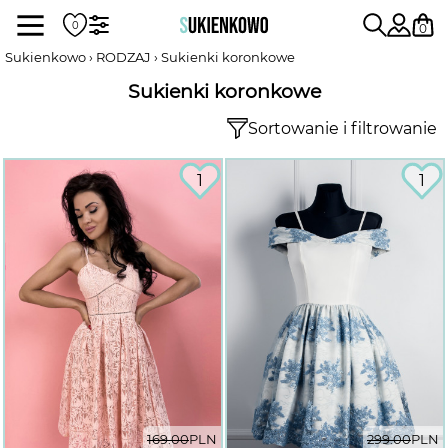
Sukienki
0
Sukienkowo
RODZAJ
Sukienki koronkowe
Sukienki koronkowe
POKAŻ WSZYSTKIE SUKIENKI
Sortowanie i filtrowanie
DŁUGOŚĆ
1
1
RODZAJ
DEKOLT
WEDŁUG KOLORU
169.00
PLN
299.00
PLN