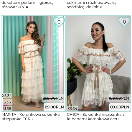
dekoltem perłami i gipiurą
cekinami i rozkloszowaną
różowa SILVIA
spódnicą, dekolt V
0
0
XS 34
269.00
PLN
199.00
PLN
S 36
89.00
PLN
89.00
PLN
M 38
XS 34
MARITA - Koronkowa sukienka
CHICA - Sukienka hiszpanka z
hiszpanka ECRU
falbanami koronkowa ecru