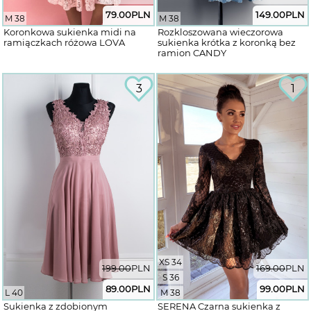
79.00
PLN
149.00
PLN
M 38
M 38
Koronkowa sukienka midi na
Rozkloszowana wieczorowa
ramiączkach różowa LOVA
sukienka krótka z koronką bez
ramion CANDY
3
1
XS 34
199.00
PLN
169.00
PLN
S 36
89.00
PLN
99.00
PLN
L 40
M 38
Sukienka z zdobionym
SERENA Czarna sukienka z