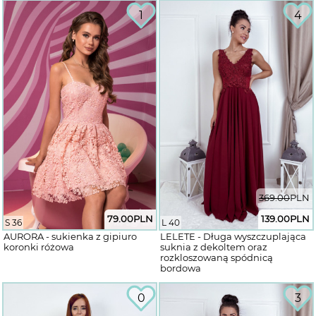
1
4
369.00
PLN
79.00
PLN
139.00
PLN
S 36
L 40
AURORA - sukienka z gipiuro
LELETE - Długa wyszczuplająca
koronki różowa
suknia z dekoltem oraz
rozkloszowaną spódnicą
bordowa
0
3