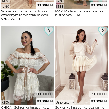
M 38
S 36
99.00
PLN
89.00
PLN
L 40
M 38
Sukienka z falbaną midi oraz
MARITA - Koronkowa sukienka
ozdobnym ramiączkiem ecru
hiszpanka ECRU
CHARLOTTE
0
2
199.00
PLN
129.00
PLN
89.00
PLN
89.00
PLN
XS 34
Uniwersalny
CHICA - Sukienka hiszpanka z
Sukienka hiszpanka bez ramion