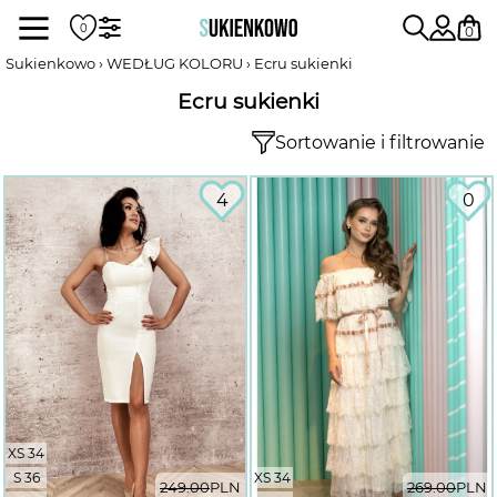
Sukienki
0
Sukienkowo
WEDŁUG KOLORU
Ecru sukienki
Ecru sukienki
POKAŻ WSZYSTKIE SUKIENKI
Sortowanie i filtrowanie
DŁUGOŚĆ
4
0
RODZAJ
DEKOLT
XS 34
WEDŁUG KOLORU
S 36
XS 34
249.00
PLN
269.00
PLN