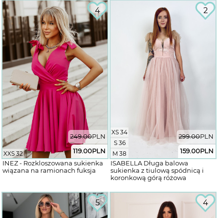
4
2
XS 34
249.00
PLN
299.00
PLN
S 36
119.00
PLN
159.00
PLN
XXS 32
M 38
INEZ - Rozkloszowana sukienka
ISABELLA Długa balowa
wiązana na ramionach fuksja
sukienka z tiulową spódnicą i
koronkową górą różowa
5
4