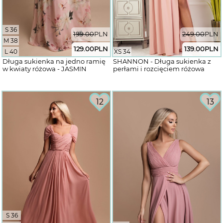
S 36
199.00
PLN
249.00
PLN
M 38
129.00
PLN
139.00
PLN
L 40
XS 34
Długa sukienka na jedno ramię
SHANNON - Długa sukienka z
w kwiaty różowa - JASMIN
perłami i rozcięciem różowa
12
13
S 36