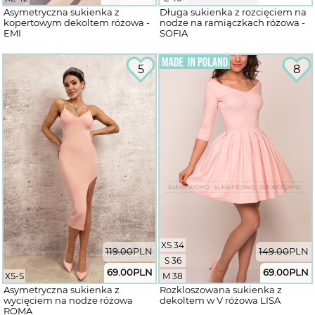
Asymetryczna sukienka z
Długa sukienka z rozcięciem na
kopertowym dekoltem różowa -
nodze na ramiączkach różowa -
EMI
SOFIA
5
8
XS 34
119.00
PLN
149.00
PLN
S 36
69.00
PLN
69.00
PLN
XS-S
M 38
Asymetryczna sukienka z
Rozkloszowana sukienka z
wycięciem na nodze różowa
dekoltem w V różowa LISA
ROMA