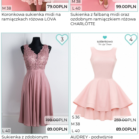
M 38
79.00
PLN
99.00
PLN
M 38
L 40
Koronkowa sukienka midi na
Sukienka z falbaną midi oraz
ramiączkach różowa LOVA
ozdobnym ramiączkiem różowa
CHARLOTTE
3
4
S 36
199.00
PLN
259.00
PLN
M 38
89.00
PLN
89.00
PLN
L 40
L 40
Sukienka z zdobionym
AUDREY - podwójnie