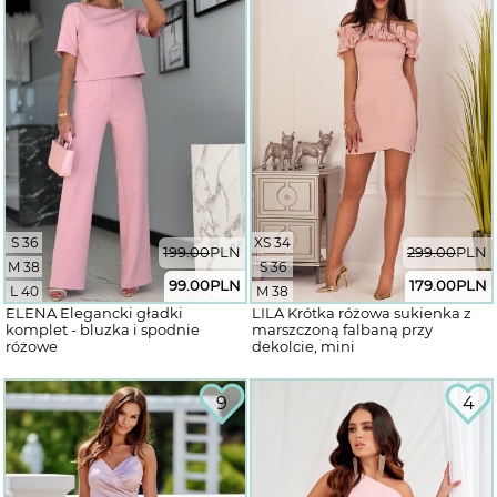
S 36
XS 34
199.00
PLN
299.00
PLN
M 38
S 36
99.00
PLN
179.00
PLN
L 40
M 38
ELENA Elegancki gładki
LILA Krótka różowa sukienka z
komplet - bluzka i spodnie
marszczoną falbaną przy
różowe
dekolcie, mini
9
4