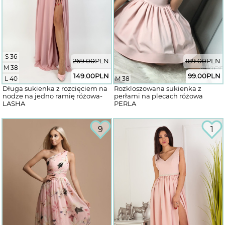
S 36
269.00
PLN
189.00
PLN
M 38
149.00
PLN
99.00
PLN
L 40
M 38
Długa sukienka z rozcięciem na
Rozkloszowana sukienka z
nodze na jedno ramię różowa-
perłami na plecach różowa
LASHA
PERLA
9
1