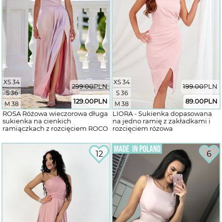
XS 34
XS 34
299.00
PLN
199.00
PLN
S 36
S 36
129.00
PLN
89.00
PLN
M 38
M 38
ROSA Różowa wieczorowa długa
LIORA - Sukienka dopasowana
sukienka na cienkich
na jedno ramię z zakładkami i
ramiączkach z rozcięciem ROCO
rozcięciem rózowa
12
6