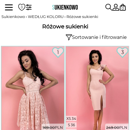
Sukienki
0
Sukienkowo
WEDŁUG KOLORU
Różowe sukienki
Różowe sukienki
POKAŻ WSZYSTKIE SUKIENKI
Sortowanie i filtrowanie
DŁUGOŚĆ
1
3
RODZAJ
DEKOLT
XS 34
WEDŁUG KOLORU
S 36
169.00
PLN
249.00
PLN