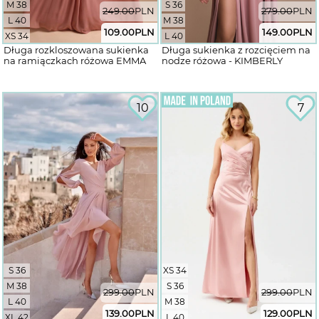
M 38
S 36
249.00
PLN
279.00
PLN
L 40
M 38
109.00
PLN
149.00
PLN
XS 34
L 40
Długa rozkloszowana sukienka
Długa sukienka z rozcięciem na
na ramiączkach różowa EMMA
nodze różowa - KIMBERLY
10
7
S 36
XS 34
M 38
S 36
299.00
PLN
299.00
PLN
L 40
M 38
139.00
PLN
129.00
PLN
XL 42
L 40