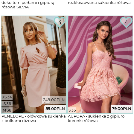
dekoltem perłami i gipiurą
rozkloszowana sukienka różowa
różowa SILVIA
4
4
XS 34
249.00
PLN
S 36
89.00
PLN
79.00
PLN
M 38
S 36
PENELOPE - ołówkowa sukienka
AURORA - sukienka z gipiuro
z bufkami różowa
koronki różowa