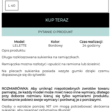
L 40
KUP TERAZ
PYTANIE O PRODUKT
Model:
Kolor:
Czas realizacji:
LELETTE
Bordowy
24 godziny
Opis produktu:
Długa rozkloszowana sukienka na ramiączkach.
Ramiączka można rozłożyć i opuścić na ramiona lub ścieśnić.
Na plecach sukienka posiada wszyte gumki dzięki czemu
dopasowuje się do sylwetki
ROZMIARÓWKA: Aby uniknąć niepotrzebnych zwrotów towaru
pamiętaj, że każdy model może mieć nieco inne wymiary, dlatego
przy doborze rozmiaru kieruj się tylko wymiarami produktu.
Koniecznie pobierz swoje wymiary i porównaj je z poniższymi.
Osoby o wzroście poniżej 167 cm mogą potrzebować skrócenia
sukienki, aby osiągnąć optymalną długość.