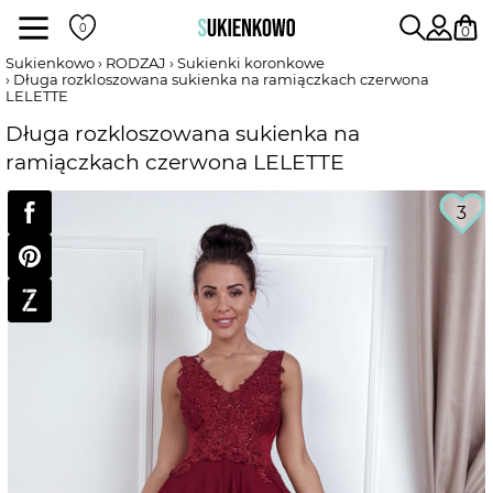
Sukienki
0
Sukienkowo
RODZAJ
Sukienki koronkowe
Długa rozkloszowana sukienka na ramiączkach czerwona
LELETTE
POKAŻ WSZYSTKIE SUKIENKI
Długa rozkloszowana sukienka na
ramiączkach czerwona LELETTE
DŁUGOŚĆ
3
RODZAJ
DEKOLT
WEDŁUG KOLORU