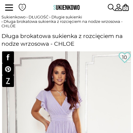
Sukienki
0
Sukienkowo
DŁUGOŚĆ
Długie sukienki
Długa brokatowa sukienka z rozcięciem na nodze wrzosowa -
CHLOE
POKAŻ WSZYSTKIE SUKIENKI
Długa brokatowa sukienka z rozcięciem na
nodze wrzosowa - CHLOE
DŁUGOŚĆ
10
RODZAJ
DEKOLT
WEDŁUG KOLORU