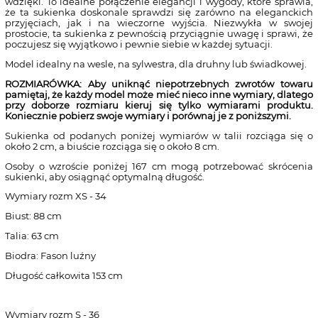
wdzięki. To idealne połączenie elegancji i wygody, które sprawia,
że ​​ta sukienka doskonale sprawdzi się zarówno na eleganckich
przyjęciach, jak i na wieczorne wyjścia. Niezwykła w swojej
prostocie, ta sukienka z pewnością przyciągnie uwagę i sprawi, że
poczujesz się wyjątkowo i pewnie siebie w każdej sytuacji.
Model idealny na wesle, na sylwestra, dla druhny lub świadkowej.
ROZMIARÓWKA: Aby uniknąć niepotrzebnych zwrotów towaru
pamiętaj, że każdy model może mieć nieco inne wymiary, dlatego
przy doborze rozmiaru kieruj się tylko wymiarami produktu.
Koniecznie pobierz swoje wymiary i porównaj je z poniższymi.
Sukienka od podanych poniżej wymiarów w talii rozciąga się o
około 2 cm, a biuście rozciąga się o około 8 cm.
Osoby o wzroście poniżej 167 cm mogą potrzebować skrócenia
sukienki, aby osiągnąć optymalną długość.
Wymiary rozm XS - 34
Biust: 88 cm
Talia: 63 cm
Biodra: Fason luźny
Długość całkowita 153 cm
Wymiary rozm S - 36