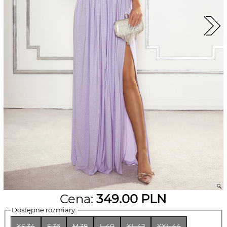
Cena:
349.00
PLN
Dostępne rozmiary:
XS 34
S 36
M 38
L 40
XL 42
XXL 44