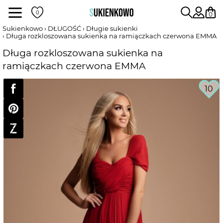
Sukienki
0
Sukienkowo
DŁUGOŚĆ
Długie sukienki
Długa rozkloszowana sukienka na ramiączkach czerwona EMMA
POKAŻ WSZYSTKIE SUKIENKI
Długa rozkloszowana sukienka na
ramiączkach czerwona EMMA
DŁUGOŚĆ
10
RODZAJ
DEKOLT
WEDŁUG KOLORU