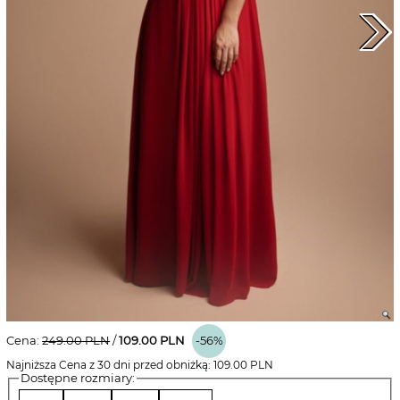
Cena:
249.00
PLN
/
109.00
PLN
-56%
Najniższa Cena z 30 dni przed obniżką:
109.00
PLN
Dostępne rozmiary: