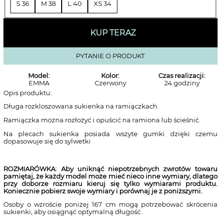
S 36
M 38
L 40
XS 34
KUP TERAZ
PYTANIE O PRODUKT
Model:
Kolor:
Czas realizacji:
EMMA
Czerwony
24 godziny
Opis produktu:
Długa rozkloszowana sukienka na ramiączkach.
Ramiączka można rozłożyć i opuścić na ramiona lub ścieśnić.
Na plecach sukienka posiada wszyte gumki dzięki czemu
dopasowuje się do sylwetki
ROZMIARÓWKA: Aby uniknąć niepotrzebnych zwrotów towaru
pamiętaj, że każdy model może mieć nieco inne wymiary, dlatego
przy doborze rozmiaru kieruj się tylko wymiarami produktu.
Koniecznie pobierz swoje wymiary i porównaj je z poniższymi.
Osoby o wzroście poniżej 167 cm mogą potrzebować skrócenia
sukienki, aby osiągnąć optymalną długość.