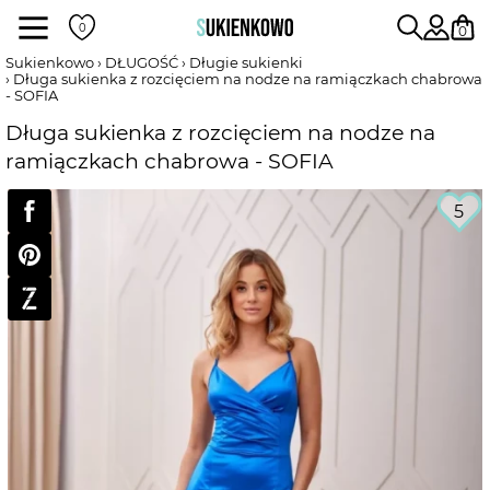
Sukienki
0
Sukienkowo
DŁUGOŚĆ
Długie sukienki
Długa sukienka z rozcięciem na nodze na ramiączkach chabrowa
- SOFIA
POKAŻ WSZYSTKIE SUKIENKI
Długa sukienka z rozcięciem na nodze na
ramiączkach chabrowa - SOFIA
DŁUGOŚĆ
5
RODZAJ
DEKOLT
WEDŁUG KOLORU