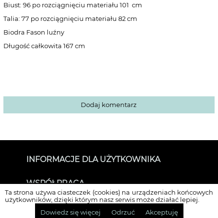
Biust: 96 po rozciągnięciu materiału 101 cm
Talia: 77 po rozciągnięciu materiału 82 cm
Biodra Fason luźny
Długość całkowita 167 cm
Dodaj komentarz
INFORMACJE DLA UŻYTKOWNIKA
O SUKIENKOWO
WSPÓŁPRACA
Kontakt
Ta strona używa ciasteczek (cookies) na urządzeniach końcowych
Dla mediów i Influenserów
użytkowników, dzięki którym nasz serwis może działać lepiej.
SOCIALMEDIA
Dane do przelewu
Dowiedz się więcej
Odrzuć
Akceptuję
Kontakt