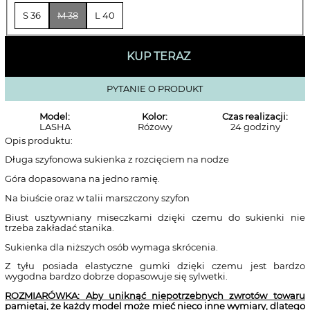
S 36
M 38
L 40
KUP TERAZ
PYTANIE O PRODUKT
Model:
Kolor:
Czas realizacji:
LASHA
Różowy
24 godziny
Opis produktu:
Długa szyfonowa sukienka z rozcięciem na nodze
Góra dopasowana na jedno ramię.
Na biuście oraz w talii marszczony szyfon
Biust usztywniany miseczkami dzięki czemu do sukienki nie
trzeba zakładać stanika.
Sukienka dla niższych osób wymaga skrócenia.
Z tyłu posiada elastyczne gumki dzięki czemu jest bardzo
wygodna bardzo dobrze dopasowuje się sylwetki.
ROZMIARÓWKA: Aby uniknąć niepotrzebnych zwrotów towaru
pamiętaj, że każdy model może mieć nieco inne wymiary, dlatego