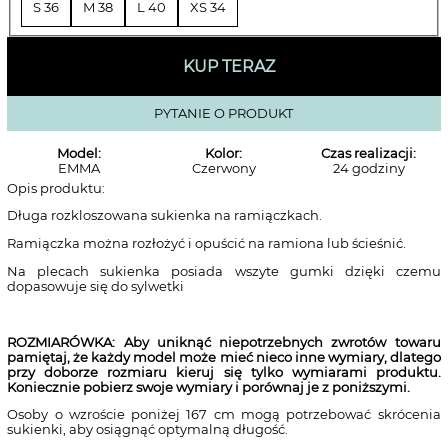
S 36
M 38
L 40
XS 34
KUP TERAZ
PYTANIE O PRODUKT
Model:
Kolor:
Czas realizacji:
EMMA
Czerwony
24 godziny
Opis produktu:
Długa rozkloszowana sukienka na ramiączkach.
Ramiączka można rozłożyć i opuścić na ramiona lub ścieśnić.
Na plecach sukienka posiada wszyte gumki dzięki czemu
dopasowuje się do sylwetki
ROZMIARÓWKA: Aby uniknąć niepotrzebnych zwrotów towaru
pamiętaj, że każdy model może mieć nieco inne wymiary, dlatego
przy doborze rozmiaru kieruj się tylko wymiarami produktu.
Koniecznie pobierz swoje wymiary i porównaj je z poniższymi.
Osoby o wzroście poniżej 167 cm mogą potrzebować skrócenia
sukienki, aby osiągnąć optymalną długość.