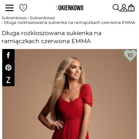
Sukienki
0
Sukienkowo
Sukienkowo
Długa rozkloszowana sukienka na ramiączkach czerwona EMMA
POKAŻ WSZYSTKIE SUKIENKI
Długa rozkloszowana sukienka na
ramiączkach czerwona EMMA
DŁUGOŚĆ
10
RODZAJ
DEKOLT
WEDŁUG KOLORU