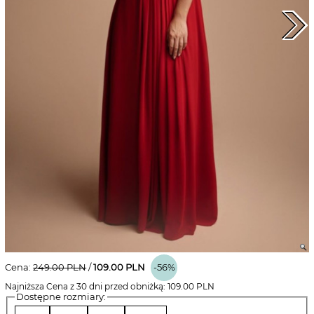
Cena:
249.00
PLN
/
109.00
PLN
-56%
Najniższa Cena z 30 dni przed obniżką:
109.00
PLN
Dostępne rozmiary: