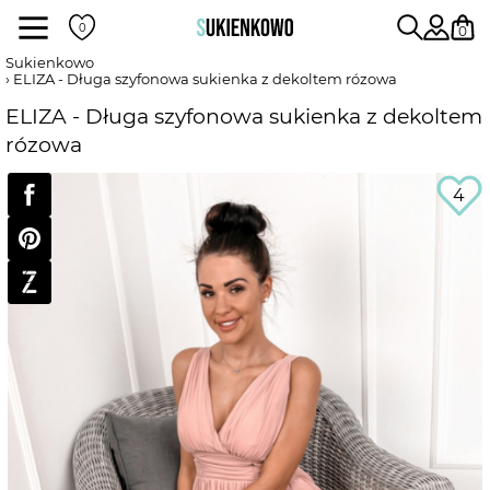
Sukienki
0
Sukienkowo
ELIZA - Długa szyfonowa sukienka z dekoltem rózowa
POKAŻ WSZYSTKIE SUKIENKI
ELIZA - Długa szyfonowa sukienka z dekoltem
rózowa
DŁUGOŚĆ
4
RODZAJ
DEKOLT
WEDŁUG KOLORU