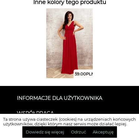
Inne kolory tego produktu
59.00
PLN
INFORMACJE DLA UŻYTKOWNIKA
O SUKIENKOWO
WSPÓŁPRACA
Kontakt
Ta strona używa ciasteczek (cookies) na urządzeniach końcowych
Dla mediów i Influenserów
użytkowników, dzięki którym nasz serwis może działać lepiej.
SOCIALMEDIA
Dane do przelewu
Dowiedz się więcej
Odrzuć
Akceptuję
Kontakt