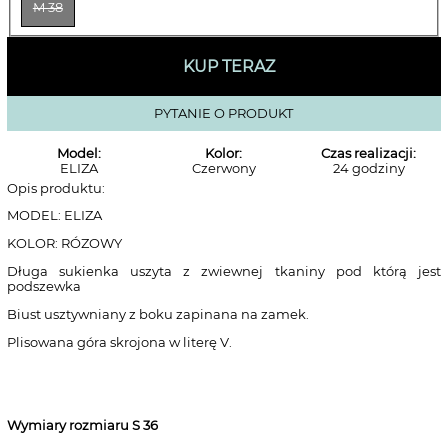
M 38
KUP TERAZ
PYTANIE O PRODUKT
Model:
Kolor:
Czas realizacji:
ELIZA
Czerwony
24 godziny
Opis produktu:
MODEL: ELIZA
KOLOR: RÓZOWY
Długa sukienka uszyta z zwiewnej tkaniny pod którą jest
podszewka
Biust usztywniany z boku zapinana na zamek.
Plisowana góra skrojona w literę V.
Wymiary rozmiaru S 36