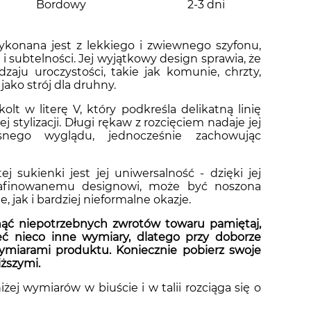
Bordowy
2-3 dni
ykonana jest z lekkiego i zwiewnego szyfonu,
i i subtelności. Jej wyjątkowy design sprawia, że
dzaju uroczystości, takie jak komunie, chrzty,
jako strój dla druhny.
lt w literę V, który podkreśla delikatną linię
ej stylizacji. Długi rękaw z rozcięciem nadaje jej
snego wyglądu, jednocześnie zachowując
sukienki jest jej uniwersalność - dzięki jej
afinowanemu designowi, może być noszona
, jak i bardziej nieformalne okazje.
ć niepotrzebnych zwrotów towaru pamiętaj,
 nieco inne wymiary, dlatego przy doborze
wymiarami produktu. Koniecznie pobierz swoje
iższymi.
ej wymiarów w biuście i w talii rozciąga się o