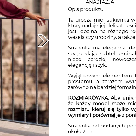
ANASTAZJA
Opis produktu:
Sukienki gładkie
sukienki z dekoltem woda
Niebieskie sukienki
Ta urocza midi sukienka w
który nadaje jej delikatnośc
jest idealna na różnego ro
wesela czy urodziny, a także 
Sukienki koronkowe
Zielone sukienki
Sukienka ma elegancki deko
szyi, dodając subtelności cał
nieco bardziej nowocze
Sukienki PLUS SIZE
Granatowe sukienki
elegancję i szyk.
Wyjątkowym elementem tej 
prostemu, a zarazem wyr
Sukienki boho
Czarne sukienki
zarówno na bardziej formalne
ROZMIARÓWKA: Aby unikną
że każdy model może mieć
rozmiaru kieruj się tylko 
Beżowe sukienki
wymiary i porównaj je z pon
Sukienka od podanych poniż
około 2 cm
Fioletowe sukienki