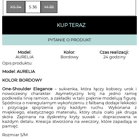
XS 34
S 36
M 38
KUP TERAZ
PYTANIE O PRODUKT
Model:
Kolor:
Czas realizacji:
AURELIA
Bordowy
24 godziny
Opis produktu:
Model: AURELIA
KOLOR: BORDOWY
One-Shoulder Elegance
– sukienka, która łączy kobiecy urok i
nowoczesny charakter. Asymetryczny krój na jedno ramię
podkreśla linię ramion, a zakładki w talii pięknie modelują figurę.
Spódnica o nieregularnym wykończeniu z falbaną dodaje lekkości
i przyciąga spojrzenia przy każdym ruchu. Wykonana z
miękkiego, elastycznego materiału, który otula ciało jak druga
skóra. Zapinana na dyskretny kryty suwak – dopracowana w
każdym detalu. Kreacja stworzona na wieczory, które zapadają w
pamięć.
Rozmiar S/M