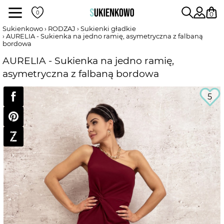
Sukienki
0
Sukienkowo
RODZAJ
Sukienki gładkie
AURELIA - Sukienka na jedno ramię, asymetryczna z falbaną
bordowa
POKAŻ WSZYSTKIE SUKIENKI
AURELIA - Sukienka na jedno ramię,
asymetryczna z falbaną bordowa
DŁUGOŚĆ
5
RODZAJ
DEKOLT
WEDŁUG KOLORU