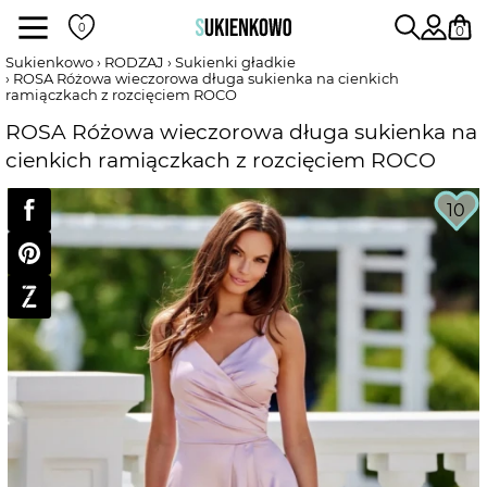
Sukienki
0
Sukienkowo
RODZAJ
Sukienki gładkie
ROSA Różowa wieczorowa długa sukienka na cienkich
ramiączkach z rozcięciem ROCO
POKAŻ WSZYSTKIE SUKIENKI
ROSA Różowa wieczorowa długa sukienka na
cienkich ramiączkach z rozcięciem ROCO
DŁUGOŚĆ
10
RODZAJ
DEKOLT
WEDŁUG KOLORU