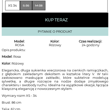
XS 34
S 36
M 38
KUP TERAZ
PYTANIE O PRODUKT
Model:
Kolor:
Czas realizacji:
ROSA
Różowy
24 godziny
Opis produktu:
Model:
Rosa
Kolor:
Różowy
Elegancka, długa sukienka wieczorowa na cienkich ramiączkach,
z głębokim zakładanym dekoltem w kształcie litery V. W talii
zastosowano maskujące zakładki, które subtelnie modelują
sylwetkę, a długie rozcięcie na nodze dodaje zmysłowego
charakteru i swobody ruchu. Idealna na wyjątkowe okazje, łącząca
klasyczną elegancję z nowoczesnym stylem.
Wymiary rozm XS - 34
Biust: 86 cm
Talia: 62 cm