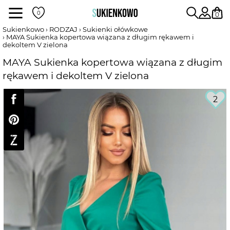
Sukienki
0
Sukienkowo
RODZAJ
Sukienki ołówkowe
MAYA Sukienka kopertowa wiązana z długim rękawem i
dekoltem V zielona
POKAŻ WSZYSTKIE SUKIENKI
MAYA Sukienka kopertowa wiązana z długim
rękawem i dekoltem V zielona
DŁUGOŚĆ
2
RODZAJ
DEKOLT
WEDŁUG KOLORU