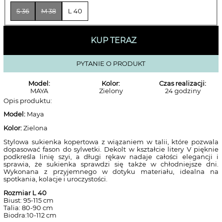
S 36
M 38
L 40
KUP TERAZ
PYTANIE O PRODUKT
Model:
Kolor:
Czas realizacji:
MAYA
Zielony
24 godziny
Opis produktu:
Model:
Maya
Kolor:
Zielona
Stylowa sukienka kopertowa z wiązaniem w talii, które pozwala
dopasować fason do sylwetki. Dekolt w kształcie litery V pięknie
podkreśla linię szyi, a długi rękaw nadaje całości elegancji i
sprawia, że sukienka sprawdzi się także w chłodniejsze dni.
Wykonana z przyjemnego w dotyku materiału, idealna na
spotkania, kolacje i uroczystości.
Rozmiar L 40
Biust: 95-115 cm
Talia: 80-90 cm
Biodra:10-112 cm