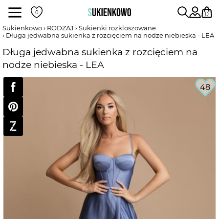
Sukienki
0
Sukienkowo
RODZAJ
Sukienki rozkloszowane
Długa jedwabna sukienka z rozcięciem na nodze niebieska - LEA
POKAŻ WSZYSTKIE SUKIENKI
Długa jedwabna sukienka z rozcięciem na
nodze niebieska - LEA
DŁUGOŚĆ
48
RODZAJ
DEKOLT
WEDŁUG KOLORU