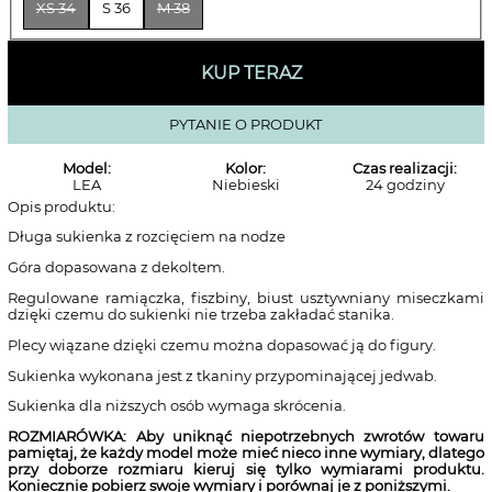
XS 34
S 36
M 38
KUP TERAZ
PYTANIE O PRODUKT
Model:
Kolor:
Czas realizacji:
LEA
Niebieski
24 godziny
Opis produktu:
Długa sukienka z rozcięciem na nodze
Góra dopasowana z dekoltem.
Regulowane ramiączka, fiszbiny, biust usztywniany miseczkami
dzięki czemu do sukienki nie trzeba zakładać stanika.
Plecy wiązane dzięki czemu można dopasować ją do figury.
Sukienka wykonana jest z tkaniny przypominającej jedwab.
Sukienka dla niższych osób wymaga skrócenia.
ROZMIARÓWKA: Aby uniknąć niepotrzebnych zwrotów towaru
pamiętaj, że każdy model może mieć nieco inne wymiary, dlatego
przy doborze rozmiaru kieruj się tylko wymiarami produktu.
Koniecznie pobierz swoje wymiary i porównaj je z poniższymi.