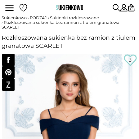
Sukienki
0
Sukienkowo
RODZAJ
Sukienki rozkloszowane
Rozkloszowana sukienka bez ramion z tiulem granatowa
SCARLET
POKAŻ WSZYSTKIE SUKIENKI
Rozkloszowana sukienka bez ramion z tiulem
granatowa SCARLET
DŁUGOŚĆ
3
RODZAJ
DEKOLT
WEDŁUG KOLORU