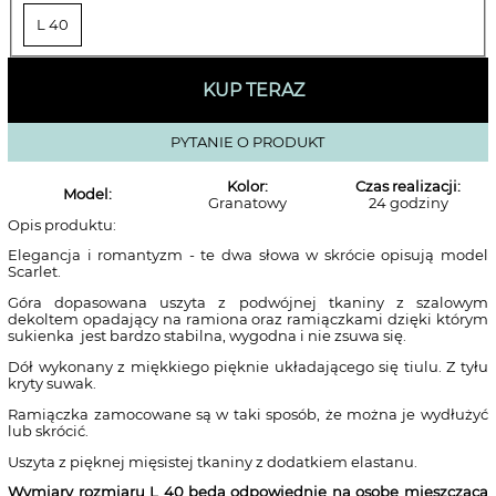
L 40
KUP TERAZ
PYTANIE O PRODUKT
Kolor:
Czas realizacji:
Model:
Granatowy
24 godziny
Opis produktu:
Elegancja i romantyzm - te dwa słowa w skrócie opisują model
Scarlet.
Góra dopasowana uszyta z podwójnej tkaniny z szalowym
dekoltem opadający na ramiona oraz ramiączkami dzięki którym
sukienka jest bardzo stabilna, wygodna i nie zsuwa się.
Dół wykonany z miękkiego pięknie układającego się tiulu. Z tyłu
kryty suwak.
Ramiączka zamocowane są w taki sposób, że można je wydłużyć
lub skrócić.
Uszyta z pięknej mięsistej tkaniny z dodatkiem elastanu.
Wymiary rozmiaru L 40
będą odpowiednie na osobę mieszczącą