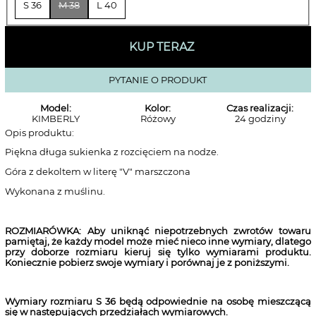
S 36
M 38
L 40
KUP TERAZ
PYTANIE O PRODUKT
Model:
Kolor:
Czas realizacji:
KIMBERLY
Różowy
24 godziny
Opis produktu:
Piękna długa sukienka z rozcięciem na nodze.
Góra z dekoltem w literę "V" marszczona
Wykonana z muślinu.
ROZMIARÓWKA: Aby uniknąć niepotrzebnych zwrotów towaru
pamiętaj, że każdy model może mieć nieco inne wymiary, dlatego
przy doborze rozmiaru kieruj się tylko wymiarami produktu.
Koniecznie pobierz swoje wymiary i porównaj je z poniższymi.
Wymiary rozmiaru S 36
będą odpowiednie na osobę mieszczącą
się w następujących przedziałach wymiarowych.