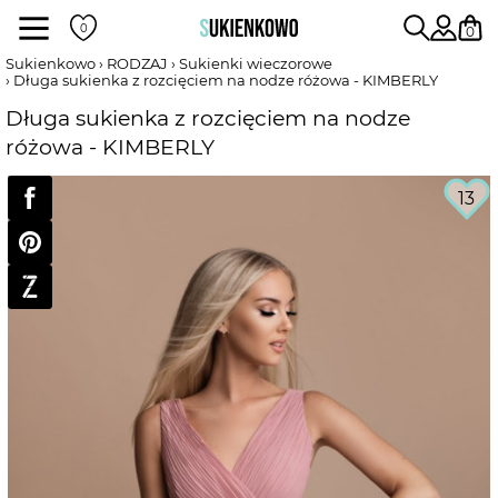
Sukienki
0
Sukienkowo
RODZAJ
Sukienki wieczorowe
Długa sukienka z rozcięciem na nodze różowa - KIMBERLY
POKAŻ WSZYSTKIE SUKIENKI
Długa sukienka z rozcięciem na nodze
różowa - KIMBERLY
DŁUGOŚĆ
13
RODZAJ
DEKOLT
WEDŁUG KOLORU