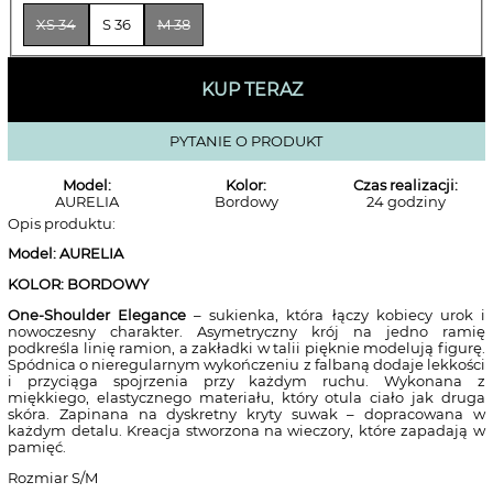
XS 34
S 36
M 38
KUP TERAZ
PYTANIE O PRODUKT
Model:
Kolor:
Czas realizacji:
AURELIA
Bordowy
24 godziny
Opis produktu:
Model: AURELIA
KOLOR: BORDOWY
One-Shoulder Elegance
– sukienka, która łączy kobiecy urok i
nowoczesny charakter. Asymetryczny krój na jedno ramię
podkreśla linię ramion, a zakładki w talii pięknie modelują figurę.
Spódnica o nieregularnym wykończeniu z falbaną dodaje lekkości
i przyciąga spojrzenia przy każdym ruchu. Wykonana z
miękkiego, elastycznego materiału, który otula ciało jak druga
skóra. Zapinana na dyskretny kryty suwak – dopracowana w
każdym detalu. Kreacja stworzona na wieczory, które zapadają w
pamięć.
Rozmiar S/M