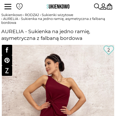
Sukienki
0
Sukienkowo
RODZAJ
Sukienki wizytowe
AURELIA - Sukienka na jedno ramię, asymetryczna z falbaną
bordowa
POKAŻ WSZYSTKIE SUKIENKI
AURELIA - Sukienka na jedno ramię,
asymetryczna z falbaną bordowa
DŁUGOŚĆ
2
RODZAJ
DEKOLT
WEDŁUG KOLORU