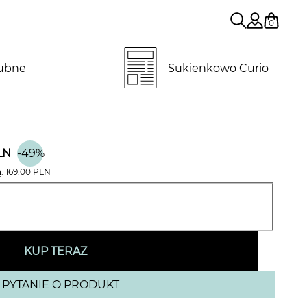
0
lubne
Sukienkowo Curio
LN
-49%
ą:
169.00
PLN
KUP TERAZ
PYTANIE O PRODUKT