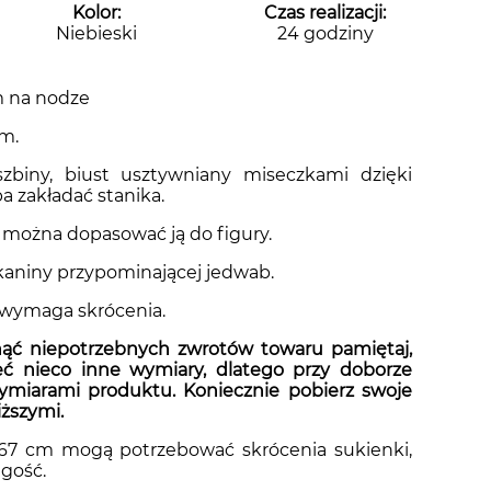
Kolor:
Czas realizacji:
Niebieski
24 godziny
m na nodze
m.
zbiny, biust usztywniany miseczkami dzięki
a zakładać stanika.
 można dopasować ją do figury.
kaniny przypominającej jedwab.
 wymaga skrócenia.
ć niepotrzebnych zwrotów towaru pamiętaj,
 nieco inne wymiary, dlatego przy doborze
wymiarami produktu. Koniecznie pobierz swoje
iższymi.
167 cm mogą potrzebować skrócenia sukienki,
gość.