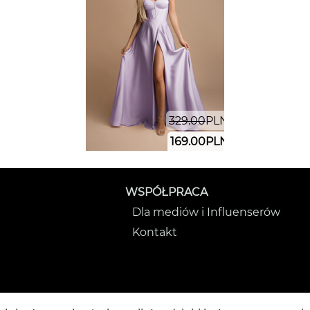
329.00
PLN
169.00
PLN
WSPÓŁPRACA
Dla mediów i Influenserów
Kontakt