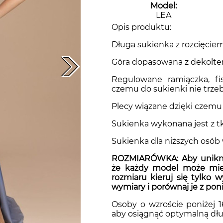
Model:
LEA
Sukienki gładkie
sukienki z dekoltem woda
Niebieskie sukienki
Opis produktu:
Długa sukienka z rozcięcie
Góra dopasowana z dekolte
Sukienki koronkowe
Zielone sukienki
Regulowane ramiączka, fis
czemu do sukienki nie trzeb
Sukienki PLUS SIZE
Granatowe sukienki
Plecy wiązane dzięki czemu
Sukienka wykonana jest z t
Sukienka dla niższych osób
Sukienki boho
Czarne sukienki
ROZMIARÓWKA: Aby unikną
że każdy model może mieć
rozmiaru kieruj się tylko 
Beżowe sukienki
wymiary i porównaj je z pon
Osoby o wzroście poniżej 
aby osiągnąć optymalną dłu
Fioletowe sukienki