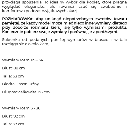
przyciąga spojrzenia. To idealny wybór dla kobiet, które pragną
wyglądać elegancko, ale również czuć się swobodnie i
komfortowo podczas wyjątkowych okazji.
ROZMIARÓWKA: Aby uniknąć niepotrzebnych zwrotów towaru
pamiętaj, że każdy model może mieć nieco inne wymiary, dlatego
przy doborze rozmiaru kieruj się tylko wymiarami produktu.
Koniecznie pobierz swoje wymiary i porównaj je z poniższymi.
Sukienka od podanych poniżej wymiarów w biuście i w talii
rozciąga się o około 2 cm,
Wymiary rozm XS - 34
Biust: 88 cm
Talia: 63 cm
Biodra: Fason luźny
Długość całkowita 153 cm
Wymiary rozm S - 36
Biust: 92 cm
Talia: 67 cm