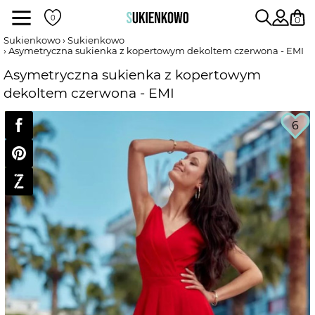
Sukienki
0
Sukienkowo
Sukienkowo
Asymetryczna sukienka z kopertowym dekoltem czerwona - EMI
POKAŻ WSZYSTKIE SUKIENKI
Asymetryczna sukienka z kopertowym
dekoltem czerwona - EMI
DŁUGOŚĆ
6
RODZAJ
DEKOLT
WEDŁUG KOLORU