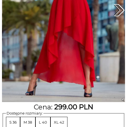
Cena:
299.00
PLN
Dostępne rozmiary:
S 36
M 38
L 40
XL 42