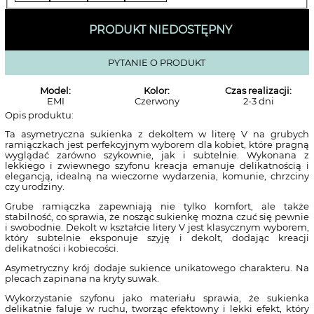
PRODUKT NIEDOSTĘPNY
PYTANIE O PRODUKT
Model:
Kolor:
Czas realizacji:
EMI
Czerwony
2-3 dni
Opis produktu:
Ta asymetryczna sukienka z dekoltem w literę V na grubych
ramiączkach jest perfekcyjnym wyborem dla kobiet, które pragną
wyglądać zarówno szykownie, jak i subtelnie. Wykonana z
lekkiego i zwiewnego szyfonu kreacja emanuje delikatnością i
elegancją, idealną na wieczorne wydarzenia, komunie, chrzciny
czy urodziny.
Grube ramiączka zapewniają nie tylko komfort, ale także
stabilność, co sprawia, że nosząc sukienkę można czuć się pewnie
i swobodnie. Dekolt w kształcie litery V jest klasycznym wyborem,
który subtelnie eksponuje szyję i dekolt, dodając kreacji
delikatności i kobiecości.
Asymetryczny krój dodaje sukience unikatowego charakteru. Na
plecach zapinana na kryty suwak.
Wykorzystanie szyfonu jako materiału sprawia, że sukienka
delikatnie faluje w ruchu, tworząc efektowny i lekki efekt, który