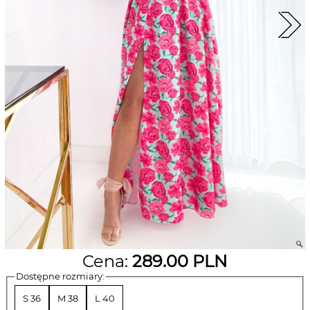
Cena:
289.00
PLN
Dostępne rozmiary:
S 36
M 38
L 40