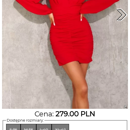
Cena:
279.00
PLN
Dostępne rozmiary:
S 36
M 38
L 40
XL 42