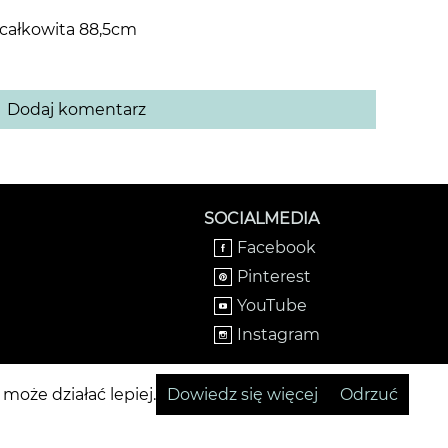
 całkowita 88,5cm
Dodaj komentarz
SOCIALMEDIA
Facebook
Pinterest
YouTube
Instagram
oże działać lepiej.
Dowiedz się więcej
Odrzuć