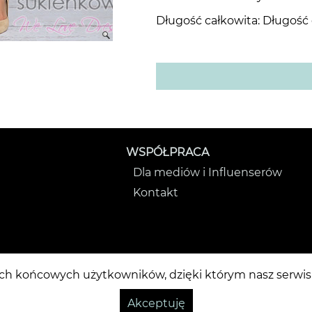
Długość całkowita: Długość
Sukienki w kwiaty i wzory
WSPÓŁPRACA
Dla mediów i Influenserów
Kontakt
ach końcowych użytkowników, dzięki którym nasz serwis m
Akceptuję