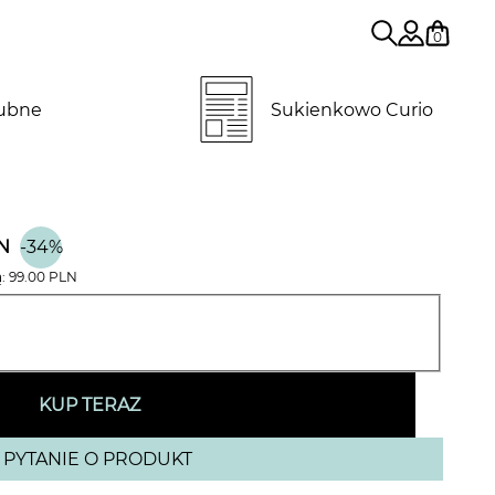
0
lubne
Sukienkowo Curio
N
-34%
ą:
99.00
PLN
KUP TERAZ
PYTANIE O PRODUKT