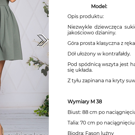
Model:
Sukienki gładkie
sukienki z dekoltem woda
Niebieskie sukienki
Opis produktu:
Niezwykle dziewczęca suki
jakościowo dzianiny.
Sukienki koronkowe
Zielone sukienki
Góra prosta klasyczna z ręk
Dół ułożony w kontrafałdy.
Sukienki PLUS SIZE
Granatowe sukienki
Pod spódnicą wszyta jest ha
się układa.
Z tyłu zapinana na kryty su
Sukienki boho
Czarne sukienki
Wymiary M 38
Beżowe sukienki
Biust: 88 cm po naciągnięci
Talia: 70 cm po naciągnięci
Biodra: Fason luźny
Fioletowe sukienki